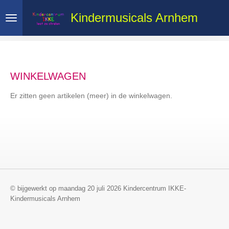
Ga
Kindermusicals Arnhem
direct
naar
de
hoofdinhoud
WINKELWAGEN
Er zitten geen artikelen (meer) in de winkelwagen.
© bijgewerkt op maandag 20 juli 2026 Kindercentrum IKKE-
Kindermusicals Arnhem