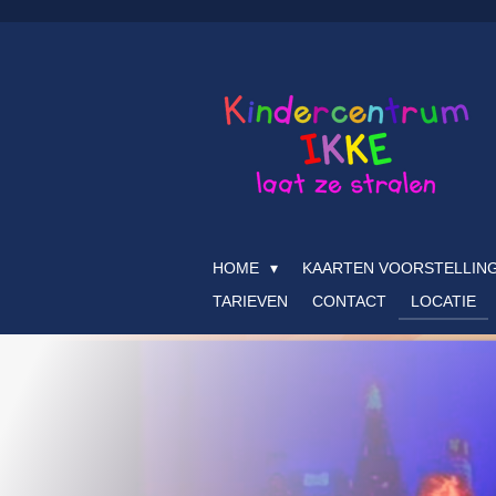
Ga
direct
naar
de
hoofdinhoud
HOME
KAARTEN VOORSTELLING
TARIEVEN
CONTACT
LOCATIE